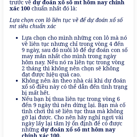
trước về
dự đoán xổ số mt hôm nay chính
xác 100
chuẩn nhất đó là:
Lựa chọn con lô liên tục về để dự đoán xổ số
mt siêu chuẩn xác
Lựa chọn cho mình những con lô mà nó
về liên tục nhưng chỉ trong vòng 4 đến
9 ngày, sau đó nuôi lô để dự đoán con số
may mắn nhất cho mình trong ngày
hôm nay. Nếu nó ra liên tục trong vòng
2 tháng thì không nên chọn sẽ không
đạt được hiệu quả cao.
Không nên ăn theo nhà cái khi dự đoán
xổ số điều này có thể dẫn đến tình trạng
bị mất hết.
Nếu bạn bị thua liên tục trong vòng 6
đến 9 ngày thì nên dừng lại. Bạn mà cố
tình chơi thì sẽ liên tục thua mà không
gỡ lại được. Cho nên hãy nghỉ ngơi vài
ngày lấy lại tâm lý ổn định để có được
những
dự đoán xổ số mt hôm nay
chính xác 100.