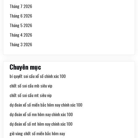
Tháng 7 2026
Tháng 6 2026
Tháng 5 2026
Tháng 4 2026
Tháng 3 2026
Chuyên mục
bí quyết soi cầu xổ số chính xác 100
chốt số soi cầu mb siêu vip
chốt số soi cầu mt siêu vip
dự đoán xổ số miền bắc hôm nay chính xác 100
dự đoán xổ số mn hôm nay chính xác 100
dự đoán xổ số mt hôm nay chính xác 100
giờ vàng chốt số miền bắc hôm nay