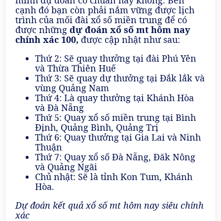
mình dự đoán có chuẩn hay không. Bên
cạnh đó bạn còn phải nắm vững được lịch
trình của mối đài xổ số miền trung để có
được những
dự đoán xổ số mt hôm nay
chính xác 100,
được cập nhật như sau:
Thứ 2: Sẽ quay thưởng tại đài Phú Yên
và Thừa Thiên Huế
Thứ 3: Sẽ quay dự thưởng tại Đắk lắk và
vùng Quảng Nam
Thứ 4: Là quay thưởng tại Khánh Hòa
và Đà Nẵng
Thứ 5: Quay xổ số miền trung tại Bình
Định, Quảng Bình, Quảng Trị
Thứ 6: Quay thưởng tại Gia Lai và Ninh
Thuận
Thứ 7: Quay xổ số Đà Nẵng, Đăk Nông
và Quảng Ngãi
Chủ nhật: Sẽ là tỉnh Kon Tum, Khánh
Hòa.
Dự đoán kết quả xổ số mt hôm nay siêu chính
xác