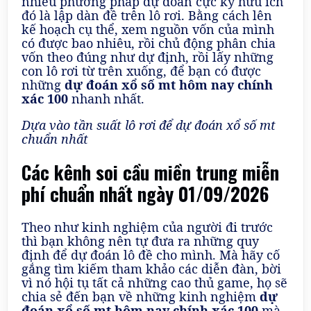
nhiều phương pháp dự đoán cực kỳ hữu ích
đó là lập dàn đề trên lô rơi. Bằng cách lên
kế hoạch cụ thể, xem nguồn vốn của mình
có được bao nhiêu, rồi chủ động phân chia
vốn theo đúng như dự định, rồi lấy những
con lô rơi từ trên xuống, để bạn có được
những
dự đoán xổ số mt hôm nay chính
xác 100
nhanh nhất.
Dựa vào tần suất lô rơi để dự đoán xổ số mt
chuẩn nhất
Các kênh soi cầu miền trung miễn
phí chuẩn nhất ngày 01/09/2026
Theo như kinh nghiệm của người đi trước
thì bạn không nên tự đưa ra những quy
định để dự đoán lô đề cho mình. Mà hãy cố
gắng tìm kiếm tham khảo các diễn đàn, bời
vì nó hội tụ tất cả những cao thủ game, họ sẽ
chia sẻ đến bạn về những kinh nghiệm
dự
đoán xổ số mt hôm nay chính xác 100
mà