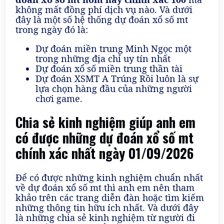
không mất đồng phí dịch vụ nào. Và dưới
đây là một số hệ thống dự đoán xổ số mt
trong ngày đó là:
Dự đoán miền trung Minh Ngọc một
trong những địa chỉ uy tín nhất
Dự đoán xổ số miền trung thần tài
Dự đoán XSMT A Trúng Rồi luôn là sự
lựa chọn hàng đầu của những người
chơi game.
Chia sẻ kinh nghiệm giúp anh em
có được những dự đoán xổ số mt
chính xác nhất ngày 01/09/2026
Để có được những kinh nghiệm chuẩn nhất
về dự đoán xổ số mt thì anh em nên tham
khảo trên các trang diễn đàn hoặc tìm kiếm
những thông tin hữu ích nhất. Và dưới đây
là những chia sẻ kinh nghiệm từ người đi