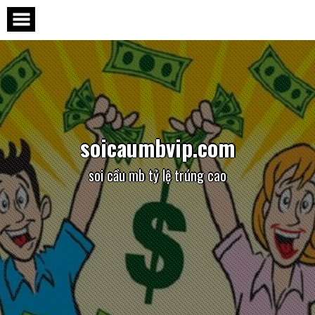
Skip
to
content
soicaumbvip.com
soi cầu mb tỷ lệ trúng cao