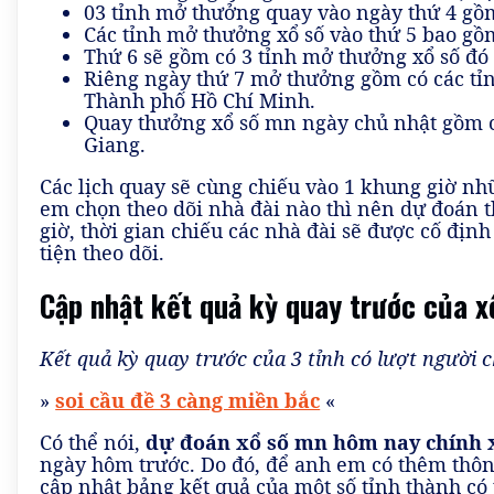
03 tỉnh mở thưởng quay vào ngày thứ 4 gồm
Các tỉnh mở thưởng xổ số vào thứ 5 bao gồ
Thứ 6 sẽ gồm có 3 tỉnh mở thưởng xổ số đó
Riêng ngày thứ 7 mở thưởng gồm có các tỉ
Thành phố Hồ Chí Minh.
Quay thưởng xổ số mn ngày chủ nhật gồm c
Giang.
Các lịch quay sẽ cùng chiếu vào 1 khung giờ nh
em chọn theo dõi nhà đài nào thì nên dự đoán 
giờ, thời gian chiếu các nhà đài sẽ được cố định
tiện theo dõi.
Cập nhật kết quả kỳ quay trước của 
Kết quả kỳ quay trước của 3 tỉnh có lượt người 
»
soi cầu đề 3 càng miền bắc
«
Có thể nói,
dự đoán xổ số mn hôm nay chính 
ngày hôm trước. Do đó, để anh em có thêm thông
cập nhật bảng kết quả của một số tỉnh thành có 