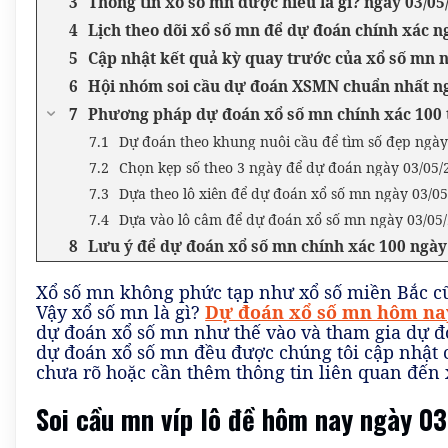
Thông tin xổ số mn được hiểu là gì? ngày 03/05
Lịch theo dõi xổ số mn để dự đoán chính xác n
Cập nhật kết quả kỳ quay trước của xổ số mn 
Hội nhóm soi cầu dự đoán XSMN chuẩn nhất ng
Phương pháp dự đoán xổ số mn chính xác 100 t
Dự đoán theo khung nuôi cầu để tìm số đẹp ngày
Chọn kẹp số theo 3 ngày để dự đoán ngày 03/05/
Dựa theo lô xiên để dự đoán xổ số mn ngày 03/0
Dựa vào lô câm để dự đoán xổ số mn ngày 03/05
Lưu ý để dự đoán xổ số mn chính xác 100 ngày
Xổ số mn không phức tạp như xổ số miền Bắc c
Vậy xổ số mn là gì?
Dự đoán xổ số mn hôm nay
dự đoán xổ số mn như thế vào và tham gia dự đ
dự đoán xổ số mn đều được chúng tôi cập nhật c
chưa rõ hoặc cần thêm thông tin liên quan đến
Soi cầu mn víp lô đề hôm nay ngày 0