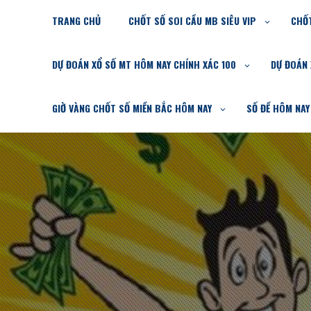
Skip
to
TRANG CHỦ
CHỐT SỐ SOI CẦU MB SIÊU VIP
CHỐT
content
DỰ ĐOÁN XỔ SỐ MT HÔM NAY CHÍNH XÁC 100
DỰ ĐOÁN 
GIỜ VÀNG CHỐT SỐ MIỀN BẮC HÔM NAY
SỐ ĐỀ HÔM NAY