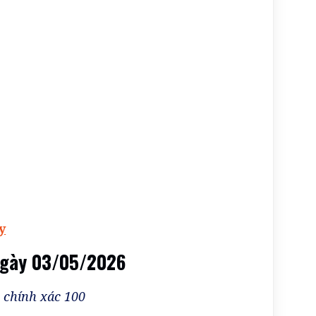
y
 ngày 03/05/2026
 chính xác 100