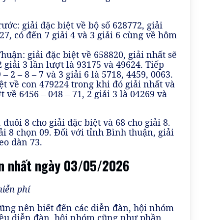
ước: giải đặc biệt về bộ số 628772, giải
 27, có đến 7 giải 4 và 3 giải 6 cùng về hôm
uận: giải đặc biệt về 658820, giải nhất sẽ
2 giải 3 lần lượt là 93175 và 49624. Tiếp
– 2 – 8 – 7 và 3 giải 6 là 5718, 4459, 0063.
ệt về con 479224 trong khi đó giải nhất và
ợt về 6456 – 048 – 71, 2 giải 3 là 04269 và
đuôi 8 cho giải đặc biệt và 68 cho giải 8.
ải 8 chọn 09. Đối với tỉnh Bình thuận, giải
heo dàn 73.
n nhất ngày 03/05/2026
iễn phí
ũng nên biết đến các diễn đàn, hội nhóm
hiều diễn đàn, hội nhóm cũng như phần