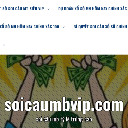
 SỐ SOI CẦU MT SIÊU VIP
DỰ ĐOÁN XỔ SỐ MN HÔM NAY CHÍNH XÁC
XỔ SỐ MN HÔM NAY CHÍNH XÁC 100
BÍ QUYẾT SOI CẦU XỔ SỐ CHÍNH
soicaumbvip.com
soi cầu mb tỷ lệ trúng cao