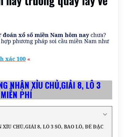
 nay trường quay lấy về
 đoán xổ số miền Nam hôm nay
chưa?
ng hợp phương pháp soi cầu miền Nam như
nh xác 100
«
G NHẬN XỈU CHỦ,GIẢI 8, LÔ 3
 MIỄN PHÍ
ỈU CHỦ,GIẢI 8, LÔ 3 SỐ, BAO LÔ, ĐỀ ĐẶC