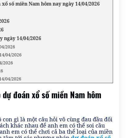
 xổ số miền Nam hôm nay ngày 14/04/2026
2026
26
 ngày 14/04/2026
04/2026
14/04/2026
4/2026
26
14/04/2026
p dự đoán xổ số miền Nam hôm
con gì là một câu hỏi vô cùng đau đầu đối
cách khác nhau để anh em có thể soi cầu
anh em có thể chơi cả ba thể loại của miền
an tâm tới các phương pháp
dự đoán xổ số