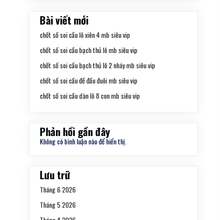
Bài viết mới
chốt số soi cầu lô xiên 4 mb siêu vip
chốt số soi cầu bạch thủ lô mb siêu vip
chốt số soi cầu bạch thủ lô 2 nháy mb siêu vip
chốt số soi cầu đề đầu đuôi mb siêu vip
chốt số soi cầu dàn lô 8 con mb siêu vip
Phản hồi gần đây
Không có bình luận nào để hiển thị.
Lưu trữ
Tháng 6 2026
Tháng 5 2026
Tháng 4 2026