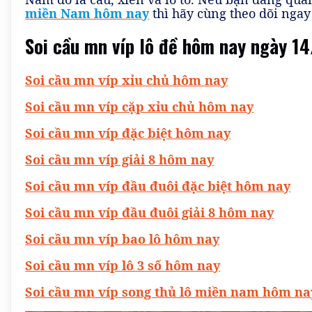
miền Nam hôm nay
thì hãy cùng theo dõi nga
Soi cầu mn víp lô đề hôm nay ngày 1
Soi cầu mn víp xỉu chủ hôm nay
Soi cầu mn víp cặp xỉu chủ hôm nay
Soi cầu mn víp đặc biệt hôm nay
Soi cầu mn víp giải 8 hôm nay
Soi cầu mn víp đầu đuôi đặc biệt hôm nay
Soi cầu mn víp đầu đuôi giải 8 hôm nay
Soi cầu mn víp bao lô hôm nay
Soi cầu mn víp lô 3 số hôm nay
Soi cầu mn víp song thủ lô miền
nam hôm na