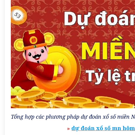
Tổng hợp các phương pháp dự đoán xổ số miền
»
dự đoán xổ số mn hôm 