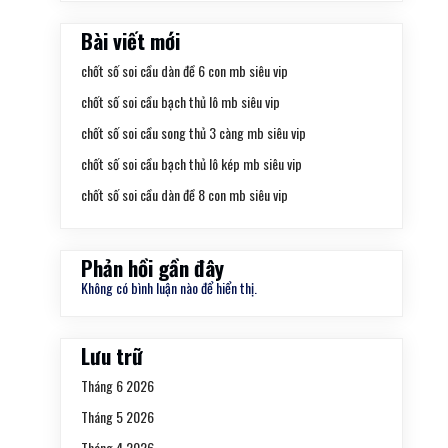
Bài viết mới
chốt số soi cầu dàn đề 6 con mb siêu vip
chốt số soi cầu bạch thủ lô mb siêu vip
chốt số soi cầu song thủ 3 càng mb siêu vip
chốt số soi cầu bạch thủ lô kép mb siêu vip
chốt số soi cầu dàn đề 8 con mb siêu vip
Phản hồi gần đây
Không có bình luận nào để hiển thị.
Lưu trữ
Tháng 6 2026
Tháng 5 2026
Tháng 4 2026