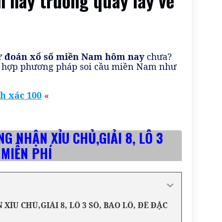
 nay trường quay lấy về
 đoán xổ số miền Nam hôm nay
chưa?
ng hợp phương pháp soi cầu miền Nam như
nh xác 100
«
G NHẬN XỈU CHỦ,GIẢI 8, LÔ 3
 MIỄN PHÍ
ỈU CHỦ,GIẢI 8, LÔ 3 SỐ, BAO LÔ, ĐỀ ĐẶC