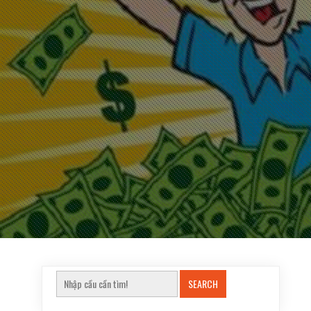
SEARCH