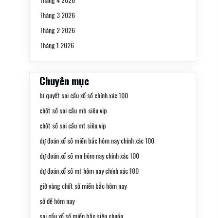
Tháng 3 2026
Tháng 2 2026
Tháng 1 2026
Chuyên mục
bí quyết soi cầu xổ số chính xác 100
chốt số soi cầu mb siêu vip
chốt số soi cầu mt siêu vip
dự đoán xổ số miền bắc hôm nay chính xác 100
dự đoán xổ số mn hôm nay chính xác 100
dự đoán xổ số mt hôm nay chính xác 100
giờ vàng chốt số miền bắc hôm nay
số đề hôm nay
soi cầu xổ số miền bắc siêu chuẩn