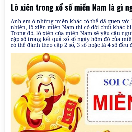
Lô xiên trong xổ số miền Nam là gì 
Anh em ở những miền khác có thể đã quen với 
nhiên, lô xiên miền Nam thì có đôi chút khác bi
Trong đó, lô xiên của miền Nam sẽ yêu cầu ngườ
cặp số trong kết quả xổ số ngày hôm đó của mi
có thể đánh theo cặp 2 số, 3 số hoặc là 4 số đều