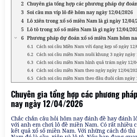
Chuyên gia tổng hợp các phương pháp dự đoán
Soi cầu mn víp lô đề hôm nay ngày 12/04/2026
Lô xiên trong xổ số miền Nam là gì ngày 12/04/
Lô tô trong xổ số miền Nam là gì ngày 12/04/20
Phương pháp dự đoán xổ số miền Nam hôm nay
Cách soi cầu Miền Nam với dạng kẹp số ngày 12/
Cách soi cầu miền Nam nuôi khung 3 ngày ngày 
Cách soi cầu miền Nam hình quả trám ngày 12/0
Cách soi cầu miền Nam theo ngày ngày 12/04/20
Cách soi cầu miền Nam theo đầu đuôi câm ngày 
Chuyên gia tổng hợp các phương phá
nay ngày 12/04/2026
Chắc chắn câu hỏi hôm nay đánh đề hay đánh lô 
với anh em chơi lô đề miền Nam. Có rất nhiều 
kết quả xổ số miền Nam. Với những cách đó thì 
Nam đó là cầu, xiên và lô tô. Nếu bạn đang qu