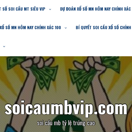
 SỐ SOI CẦU MT SIÊU VIP
DỰ ĐOÁN XỔ SỐ MN HÔM NAY CHÍNH XÁC
XỔ SỐ MN HÔM NAY CHÍNH XÁC 100
BÍ QUYẾT SOI CẦU XỔ SỐ CHÍNH
soicaumbvip.com
soi cầu mb tỷ lệ trúng cao