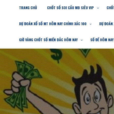
Skip
to
TRANG CHỦ
CHỐT SỐ SOI CẦU MB SIÊU VIP
CHỐT
content
DỰ ĐOÁN XỔ SỐ MT HÔM NAY CHÍNH XÁC 100
DỰ ĐOÁN 
GIỜ VÀNG CHỐT SỐ MIỀN BẮC HÔM NAY
SỐ ĐỀ HÔM NAY