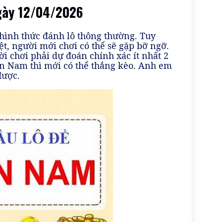
ngày 12/04/2026
hình thức đánh lô thông thường. Tuy
ệt, người mới chơi có thể sẽ gặp bỡ ngỡ.
i chơi phải dự đoán chính xác ít nhất 2
ền Nam thì mới có thể thắng kèo. Anh em
 được.