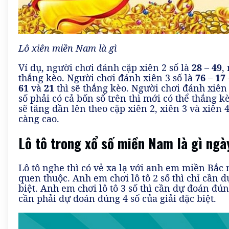
Lô xiên miền Nam là gì
Ví dụ, người chơi đánh cặp xiên 2 số là
28
–
49
,
thắng kèo. Người chơi đánh xiên 3 số là
76
–
17
61
và
21
thì sẽ thắng kèo. Người chơi đánh xiên 
số phải có cả bốn số trên thì mới có thể thắng 
sẽ tăng dần lên theo cặp xiên 2, xiên 3 và xiên 
càng cao.
Lô tô trong xổ số miền Nam là gì ng
Lô tô nghe thì có vẻ xa lạ với anh em miền Bắc 
quen thuộc. Anh em chơi lô tô 2 số thì chỉ cần 
biệt. Anh em chơi lô tô 3 số thì cần dự đoán đún
cần phải dự đoán đúng 4 số của giải đặc biệt.