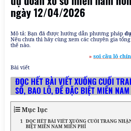
dự đoán xổ số miền nam hôm
ngày 12/04/2026
Mô tả: Bạn đã được hướng dẫn phương pháp
dự
Nếu chưa thì hãy cùng xem các chuyên gia tổ
thế nào.
»
soi cầu lô chí
Bài viết
ĐỌC HẾT BÀI VIẾT XUỐNG CUỐI TRAN
SỐ, BAO LÔ, ĐỀ ĐẶC BIỆT MIỀN NAM
Mục lục
ĐỌC HẾT BÀI VIẾT XUỐNG CUỐI TRANG NHẬN X
BIỆT MIỀN NAM MIỄN PHÍ