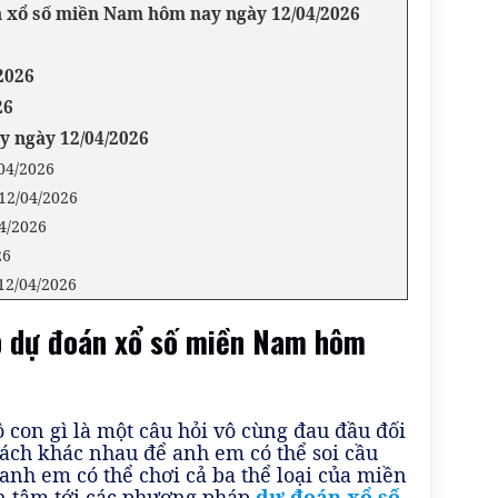
 xổ số miền Nam hôm nay ngày 12/04/2026
2026
26
 ngày 12/04/2026
04/2026
12/04/2026
4/2026
26
12/04/2026
p dự đoán xổ số miền Nam hôm
con gì là một câu hỏi vô cùng đau đầu đối
cách khác nhau để anh em có thể soi cầu
anh em có thể chơi cả ba thể loại của miền
an tâm tới các phương pháp
dự đoán xổ số