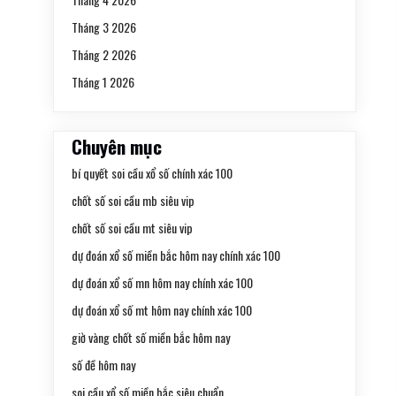
Tháng 3 2026
Tháng 2 2026
Tháng 1 2026
Chuyên mục
bí quyết soi cầu xổ số chính xác 100
chốt số soi cầu mb siêu vip
chốt số soi cầu mt siêu vip
dự đoán xổ số miền bắc hôm nay chính xác 100
dự đoán xổ số mn hôm nay chính xác 100
dự đoán xổ số mt hôm nay chính xác 100
giờ vàng chốt số miền bắc hôm nay
số đề hôm nay
soi cầu xổ số miền bắc siêu chuẩn