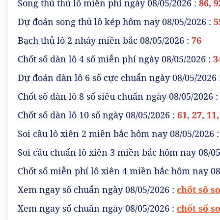
Song thủ thủ lô miễn phí ngày 08/05/2026 :
86, 9
Dự đoán song thủ lô kép hôm nay 08/05/2026 :
5
Bạch thủ lô 2 nháy miền bắc 08/05/2026 :
76
Chốt số dàn lô 4 số miễn phí ngày 08/05/2026 :
3
Dự đoán dàn lô 6 số cực chuẩn ngày 08/05/2026 
Chốt số dàn lô 8 số siêu chuẩn ngày 08/05/2026 
Chốt số dàn lô 10 số ngày 08/05/2026 :
61, 27, 11,
Soi cầu lô xiên 2 miền bắc hôm nay 08/05/2026 
Soi cầu chuẩn lô xiên 3 miền bắc hôm nay 08/05
Chốt số miễn phí lô xiên 4 miền bắc hôm nay 08
Xem ngay số chuẩn ngày 08/05/2026 :
chốt số s
Xem ngay số chuẩn ngày 08/05/2026 :
chốt số s