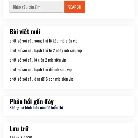
SEARCH
Bài viết mới
chốt số soi cầu song thủ lô kép mb siêu vip
chốt số soi cầu bạch thủ lô 2 nháy mb siêu vip
chốt số soi cầu lô xiên 2 mb siêu vip
chốt số soi cầu bạch thủ đề mb siêu vip
chốt số soi cầu dàn đề 6 con mb siêu vip
Phản hồi gần đây
Không có bình luận nào để hiển thị.
Lưu trữ
Tháng 8 2026