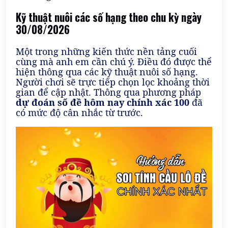
Kỹ thuật nuôi các số hạng theo chu kỳ ngày
30/08/2026
Một trong những kiến thức nền tảng cuối
cùng mà anh em cần chú ý. Điều đó được thể
hiện thông qua các kỹ thuật nuôi số hạng.
Người chơi sẽ trực tiếp chọn lọc khoảng thời
gian để cập nhật. Thông qua phương pháp
dự đoán số đề hôm nay chính xác 100
đã
có mức độ cân nhắc từ trước.