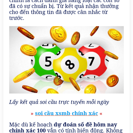
đã có sự chuẩn bị. Từ kết quả nhận thưởng
cho đến thông tin đã được cân nhắc từ
trước.
Lấy kết quả soi cầu trực tuyến mỗi ngày
»
soi cầu xsmb chính xác
«
Mặc dù kế hoạch
dự đoán số đề hôm nay
chính xác 100
vẫn có tính biến động. Không