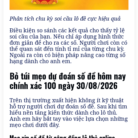
Phân tích chu kỳ soi cầu lô đề cực hiệu quả
Điều kiện so sánh các kết quả cho thấy tỷ lệ
soi cầu của bạn. Nếu chỉ áp dụng hình thức
đơn giản để cho ra các số. Người chơi còn có
thể quan sát đến tính tỉ mỉ của từng chu kỳ.
Ngoài ra còn có biện pháp nâng cao từng số
hạng dành cho anh em.
Bỏ túi mẹo dự đoán số đề hôm nay
chính xác 100 ngày 30/08/2026
Trên thị trường xuất hiện không ít kỹ thuật
hỗ trợ người chơi dự đoán số đề. Sau khi tìm
hiểu nền tảng kiến thức dành cho lô thủ.
Anh em hãy bắt tay vào việc lựa chọn những
mẹo chơi dưới đây.
Mẹo xin số đề từ cộng đồng lô thủ online