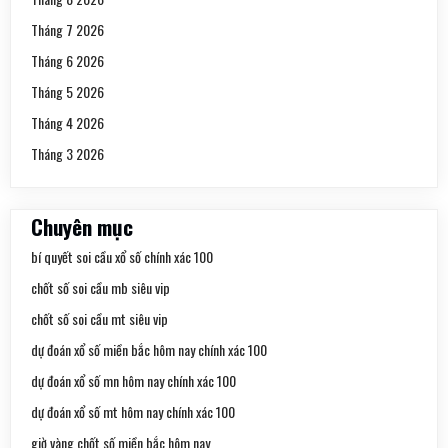
Tháng 7 2026
Tháng 6 2026
Tháng 5 2026
Tháng 4 2026
Tháng 3 2026
Chuyên mục
bí quyết soi cầu xổ số chính xác 100
chốt số soi cầu mb siêu vip
chốt số soi cầu mt siêu vip
dự đoán xổ số miền bắc hôm nay chính xác 100
dự đoán xổ số mn hôm nay chính xác 100
dự đoán xổ số mt hôm nay chính xác 100
giờ vàng chốt số miền bắc hôm nay