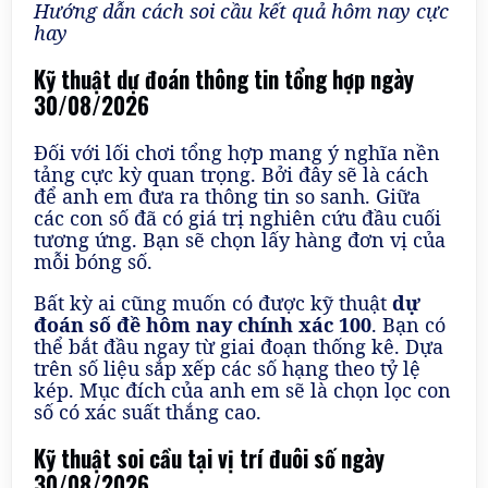
Hướng dẫn cách soi cầu kết quả hôm nay cực
hay
Kỹ thuật dự đoán thông tin tổng hợp ngày
30/08/2026
Đối với lối chơi tổng hợp mang ý nghĩa nền
tảng cực kỳ quan trọng. Bởi đây sẽ là cách
để anh em đưa ra thông tin so sanh. Giữa
các con số đã có giá trị nghiên cứu đầu cuối
tương ứng. Bạn sẽ chọn lấy hàng đơn vị của
mỗi bóng số.
Bất kỳ ai cũng muốn có được kỹ thuật
dự
đoán số đề hôm nay chính xác 100
. Bạn có
thể bắt đầu ngay từ giai đoạn thống kê. Dựa
trên số liệu sắp xếp các số hạng theo tỷ lệ
kép. Mục đích của anh em sẽ là chọn lọc con
số có xác suất thắng cao.
Kỹ thuật soi cầu tại vị trí đuôi số ngày
30/08/2026