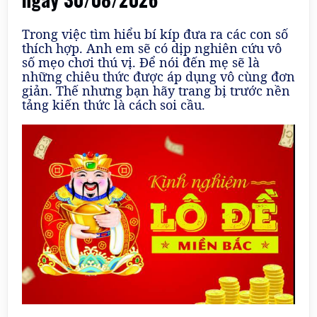
Trong việc tìm hiểu bí kíp đưa ra các con số
thích hợp. Anh em sẽ có dịp nghiên cứu vô
số mẹo chơi thú vị. Để nói đến mẹ sẽ là
những chiêu thức được áp dụng vô cùng đơn
giản. Thế nhưng bạn hãy trang bị trước nền
tảng kiến thức là cách soi cầu.