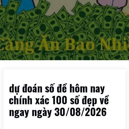
dự đoán số đề hôm nay
chính xác 100 số đẹp về
ngay ngày 30/08/2026