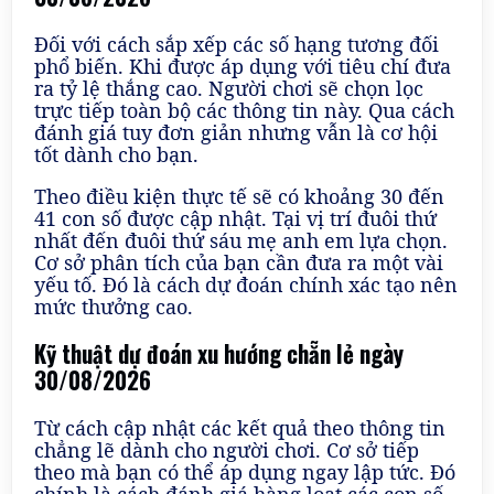
Đối với cách sắp xếp các số hạng tương đối
phổ biến. Khi được áp dụng với tiêu chí đưa
ra tỷ lệ thắng cao. Người chơi sẽ chọn lọc
trực tiếp toàn bộ các thông tin này. Qua cách
đánh giá tuy đơn giản nhưng vẫn là cơ hội
tốt dành cho bạn.
Theo điều kiện thực tế sẽ có khoảng 30 đến
41 con số được cập nhật. Tại vị trí đuôi thứ
nhất đến đuôi thứ sáu mẹ anh em lựa chọn.
Cơ sở phân tích của bạn cần đưa ra một vài
yếu tố. Đó là cách dự đoán chính xác tạo nên
mức thưởng cao.
Kỹ thuật dự đoán xu hướng chẵn lẻ ngày
30/08/2026
Từ cách cập nhật các kết quả theo thông tin
chẳng lẽ dành cho người chơi. Cơ sở tiếp
theo mà bạn có thể áp dụng ngay lập tức. Đó
chính là cách đánh giá hàng loạt các con số