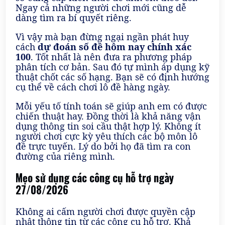
Ngay cả những người chơi mới cũng dễ
dàng tìm ra bí quyết riêng.
Vì vậy mà bạn đừng ngại ngần phát huy
cách
dự đoán số đề hôm nay chính xác
100
. Tốt nhất là nên đưa ra phương pháp
phân tích cơ bản. Sau đó tự mình áp dụng kỹ
thuật chốt các số hạng. Bạn sẽ có định hướng
cụ thể về cách chơi lô đề hàng ngày.
Mỗi yếu tố tính toán sẽ giúp anh em có được
chiến thuật hay. Đồng thời là khả năng vận
dụng thông tin soi cầu thật hợp lý. Không ít
người chơi cực kỳ yêu thích các bộ môn lô
đề trực tuyến. Lý do bởi họ đã tìm ra con
đường của riêng mình.
Mẹo sử dụng các công cụ hỗ trợ ngày
27/08/2026
Không ai cấm người chơi được quyền cập
nhật thông tin từ các công cụ hỗ trợ. Khả