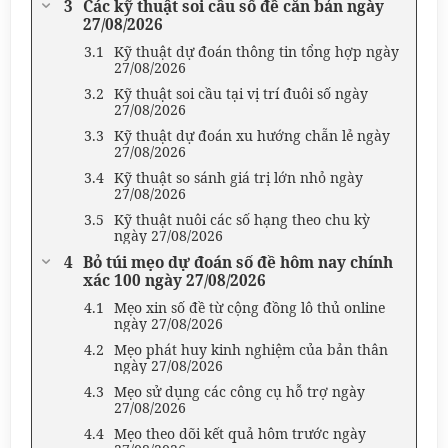
Các kỹ thuật soi cầu số đề căn bản ngày
27/08/2026
Kỹ thuật dự đoán thông tin tổng hợp ngày
27/08/2026
Kỹ thuật soi cầu tại vị trí đuôi số ngày
27/08/2026
Kỹ thuật dự đoán xu hướng chẵn lẻ ngày
27/08/2026
Kỹ thuật so sánh giá trị lớn nhỏ ngày
27/08/2026
Kỹ thuật nuôi các số hạng theo chu kỳ
ngày 27/08/2026
Bỏ túi mẹo dự đoán số đề hôm nay chính
xác 100 ngày 27/08/2026
Mẹo xin số đề từ cộng đồng lô thủ online
ngày 27/08/2026
Mẹo phát huy kinh nghiệm của bản thân
ngày 27/08/2026
Mẹo sử dụng các công cụ hỗ trợ ngày
27/08/2026
Mẹo theo dõi kết quả hôm trước ngày