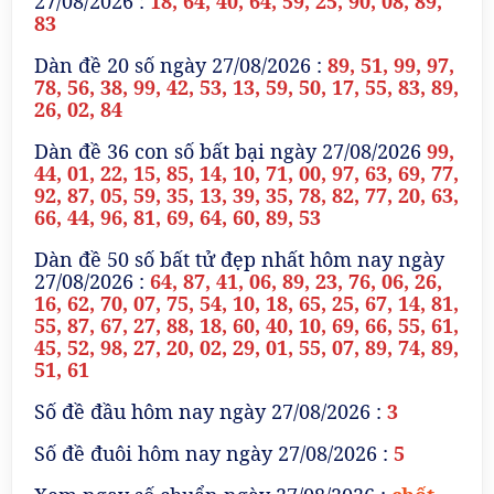
27/08/2026 :
18, 64, 40, 64, 59, 25, 90, 08, 89,
83
Dàn đề 20 số ngày 27/08/2026 :
89, 51, 99, 97,
78, 56, 38, 99, 42, 53, 13, 59, 50, 17, 55, 83, 89,
26, 02, 84
Dàn đề 36 con số bất bại ngày 27/08/2026
99,
44, 01, 22, 15, 85, 14, 10, 71, 00, 97, 63, 69, 77,
92, 87, 05, 59, 35, 13, 39, 35, 78, 82, 77, 20, 63,
66, 44, 96, 81, 69, 64, 60, 89, 53
Dàn đề 50 số bất tử đẹp nhất hôm nay ngày
27/08/2026 :
64, 87, 41, 06, 89, 23, 76, 06, 26,
16, 62, 70, 07, 75, 54, 10, 18, 65, 25, 67, 14, 81,
55, 87, 67, 27, 88, 18, 60, 40, 10, 69, 66, 55, 61,
45, 52, 98, 27, 20, 02, 29, 01, 55, 07, 89, 74, 89,
51, 61
Số đề đầu hôm nay ngày 27/08/2026 :
3
Số đề đuôi hôm nay ngày 27/08/2026 :
5