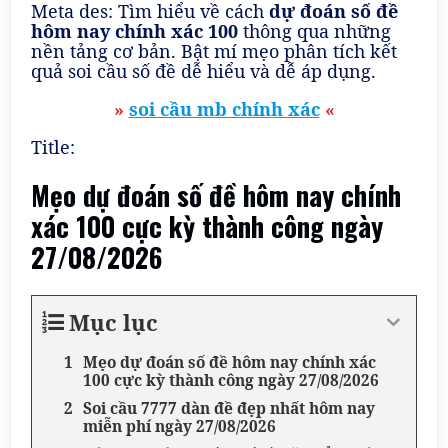
Meta des: Tìm hiểu về cách
dự đoán số đề
hôm nay chính xác 100
thông qua những
nền tảng cơ bản. Bật mí mẹo phân tích kết
quả soi cầu số đề dễ hiểu và dễ áp dụng.
»
soi cầu mb chính xác
«
Title:
Mẹo dự đoán số đề hôm nay chính
xác 100 cực kỳ thành công ngày
27/08/2026
Mục lục
Mẹo dự đoán số đề hôm nay chính xác
100 cực kỳ thành công ngày 27/08/2026
Soi cầu 7777 dàn đề đẹp nhất hôm nay
miễn phí ngày 27/08/2026