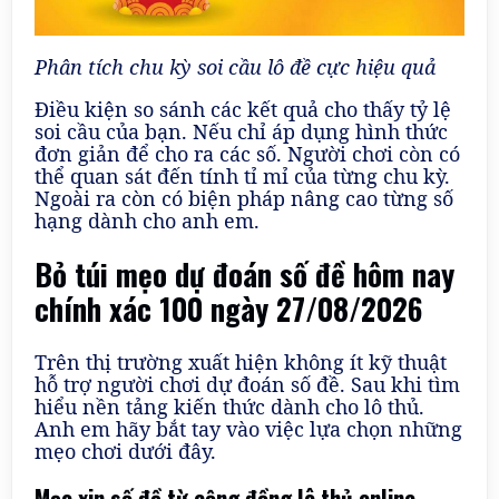
Phân tích chu kỳ soi cầu lô đề cực hiệu quả
Điều kiện so sánh các kết quả cho thấy tỷ lệ
soi cầu của bạn. Nếu chỉ áp dụng hình thức
đơn giản để cho ra các số. Người chơi còn có
thể quan sát đến tính tỉ mỉ của từng chu kỳ.
Ngoài ra còn có biện pháp nâng cao từng số
hạng dành cho anh em.
Bỏ túi mẹo dự đoán số đề hôm nay
chính xác 100 ngày 27/08/2026
Trên thị trường xuất hiện không ít kỹ thuật
hỗ trợ người chơi dự đoán số đề. Sau khi tìm
hiểu nền tảng kiến thức dành cho lô thủ.
Anh em hãy bắt tay vào việc lựa chọn những
mẹo chơi dưới đây.
Mẹo xin số đề từ cộng đồng lô thủ online