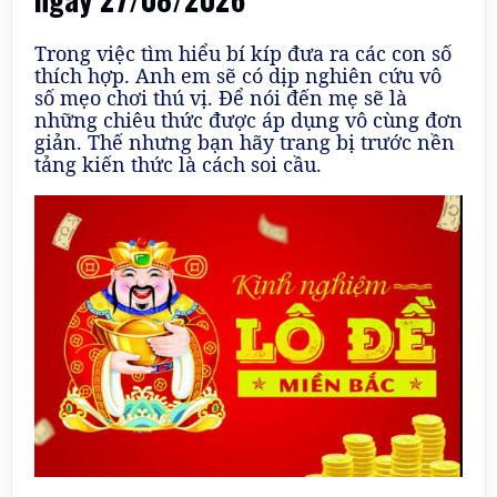
Trong việc tìm hiểu bí kíp đưa ra các con số
thích hợp. Anh em sẽ có dịp nghiên cứu vô
số mẹo chơi thú vị. Để nói đến mẹ sẽ là
những chiêu thức được áp dụng vô cùng đơn
giản. Thế nhưng bạn hãy trang bị trước nền
tảng kiến thức là cách soi cầu.