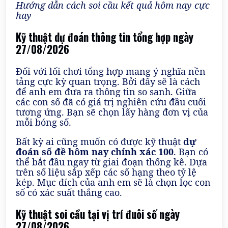
Hướng dẫn cách soi cầu kết quả hôm nay cực
hay
Kỹ thuật dự đoán thông tin tổng hợp ngày
27/08/2026
Đối với lối chơi tổng hợp mang ý nghĩa nền
tảng cực kỳ quan trọng. Bởi đây sẽ là cách
để anh em đưa ra thông tin so sanh. Giữa
các con số đã có giá trị nghiên cứu đầu cuối
tương ứng. Bạn sẽ chọn lấy hàng đơn vị của
mỗi bóng số.
Bất kỳ ai cũng muốn có được kỹ thuật
dự
đoán số đề hôm nay chính xác 100
. Bạn có
thể bắt đầu ngay từ giai đoạn thống kê. Dựa
trên số liệu sắp xếp các số hạng theo tỷ lệ
kép. Mục đích của anh em sẽ là chọn lọc con
số có xác suất thắng cao.
Kỹ thuật soi cầu tại vị trí đuôi số ngày
27/08/2026