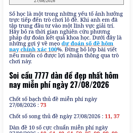
27/08/2026
Số học là một trong những yếu tố ảnh hưởng
trực tiếp đến trò chơi lô đề. Khi anh em đã
tập trung đầu tư vào một lĩnh vực giải trí.
Hãy bỏ ra thời gian nghiên cứu phương
pháp dự đoán kết quả khoa học. Dưới đây là
những gợi ý về mẹo
dự đoán số đề hôm
nay chính xác 100
%. Đừng bỏ lớp bài viết
nếu muốn có được lợi nhuận thông qua trò
chơi này.
Soi cầu 7777 dàn đề đẹp nhất hôm
nay miễn phí ngày 27/08/2026
Chốt số bạch thủ đề miễn phí ngày
27/08/2026 :
73
Chốt số song thủ đề ngày 27/08/2026 :
11, 37
Dàn đề 10 số cực chuẩn miễn phí ngày