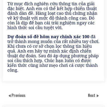
Từ mục đích nghiên cứu thông tin của giải
đặc biệt. Anh em có thể kết hợp chiến thuật
đánh dàn đề. Hàng loạt cao thủ chứng nhận
về kỹ thuật với mức độ thành công cao. Đó
còn là dịp để bạn cái trải nghiệm ngay các
hình thức soi cầu tuyệt vời.
Dự đoán số đề hôm nay chính xác 100
đã
trở thành mong muốn của rất nhiều tay chơi.
Khi chưa có cơ sở chọn lọc thông tin hiệu
quả. Anh em hãy tự mình xác định chiến
thuật dự đoán. Sau đó áp dụng phương pháp
soi cầu thích hợp. Chúc bạn luôn có được
kiến thức cũng như mẹo chơi cá cược thành
công.
Previous
Next