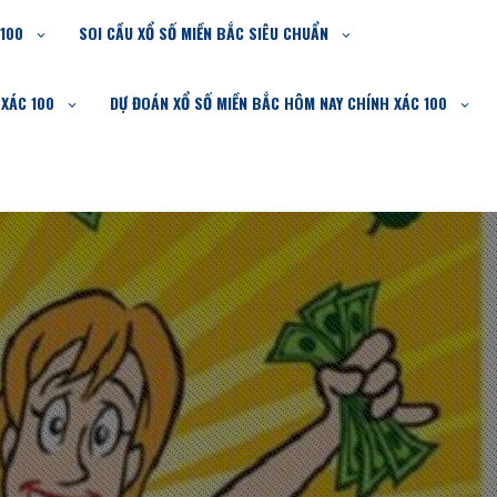
 100
SOI CẦU XỔ SỐ MIỀN BẮC SIÊU CHUẨN
 XÁC 100
DỰ ĐOÁN XỔ SỐ MIỀN BẮC HÔM NAY CHÍNH XÁC 100