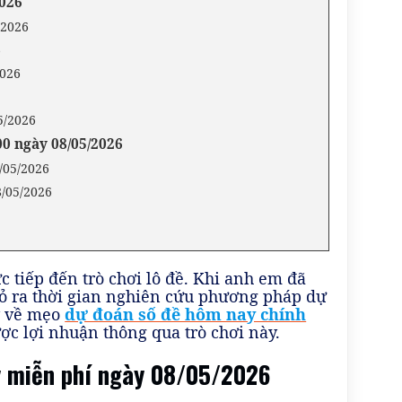
2026
/2026
6
2026
5/2026
00 ngày 08/05/2026
8/05/2026
/05/2026
 tiếp đến trò chơi lô đề. Khi anh em đã
 bỏ ra thời gian nghiên cứu phương pháp dự
ý về mẹo
dự đoán số đề hôm nay chính
ợc lợi nhuận thông qua trò chơi này.
y miễn phí ngày 08/05/2026