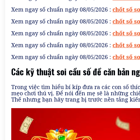
Xem ngay số chuẩn ngày 08/05/2026 :
chốt số s
Xem ngay số chuẩn ngày 08/05/2026 :
chốt số s
Xem ngay số chuẩn ngày 08/05/2026 :
chốt số s
Xem ngay số chuẩn ngày 08/05/2026 :
chốt số s
Xem ngay số chuẩn ngày 08/05/2026 :
chốt số s
Các kỹ thuật soi cầu số đề căn bản 
Trong việc tìm hiểu bí kíp đưa ra các con số th
mẹo chơi thú vị. Để nói đến mẹ sẽ là những ch
Thế nhưng bạn hãy trang bị trước nền tảng kiến 