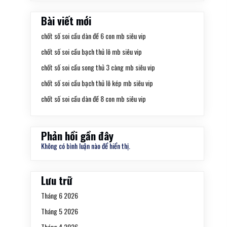
Bài viết mới
chốt số soi cầu dàn đề 6 con mb siêu vip
chốt số soi cầu bạch thủ lô mb siêu vip
chốt số soi cầu song thủ 3 càng mb siêu vip
chốt số soi cầu bạch thủ lô kép mb siêu vip
chốt số soi cầu dàn đề 8 con mb siêu vip
Phản hồi gần đây
Không có bình luận nào để hiển thị.
Lưu trữ
Tháng 6 2026
Tháng 5 2026
Tháng 4 2026