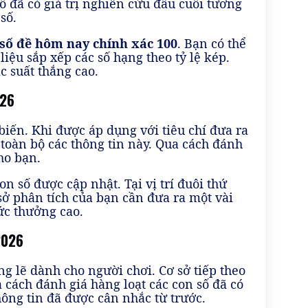
ố đã có giá trị nghiên cứu đầu cuối tương
 số.
số đề hôm nay chính xác 100
. Bạn có thể
liệu sắp xếp các số hạng theo tỷ lệ kép.
c suất thắng cao.
026
biến. Khi được áp dụng với tiêu chí đưa ra
p toàn bộ các thông tin này. Qua cách đánh
ho bạn.
n số được cập nhật. Tại vị trí đuôi thứ
ở phân tích của bạn cần đưa ra một vài
mức thưởng cao.
2026
ng lẽ dành cho người chơi. Cơ sở tiếp theo
 cách đánh giá hàng loạt các con số đã có
ông tin đã được cân nhắc từ trước.