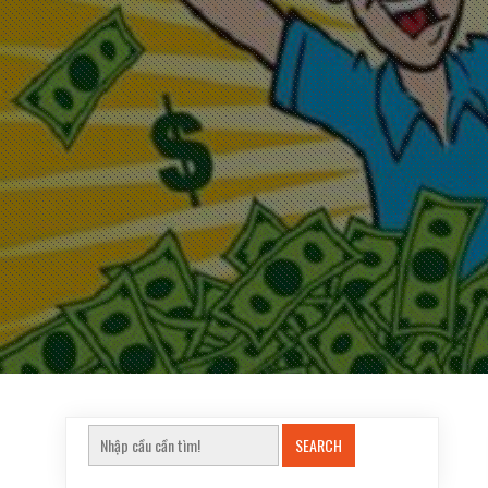
SEARCH