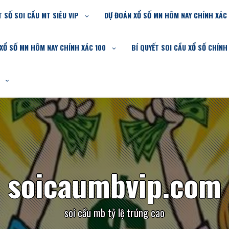
 SỐ SOI CẦU MT SIÊU VIP
DỰ ĐOÁN XỔ SỐ MN HÔM NAY CHÍNH XÁC
XỔ SỐ MN HÔM NAY CHÍNH XÁC 100
BÍ QUYẾT SOI CẦU XỔ SỐ CHÍNH
soicaumbvip.com
soi cầu mb tỷ lệ trúng cao