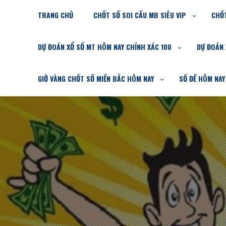
Skip
to
TRANG CHỦ
CHỐT SỐ SOI CẦU MB SIÊU VIP
CHỐT
content
DỰ ĐOÁN XỔ SỐ MT HÔM NAY CHÍNH XÁC 100
DỰ ĐOÁN 
GIỜ VÀNG CHỐT SỐ MIỀN BẮC HÔM NAY
SỐ ĐỀ HÔM NAY