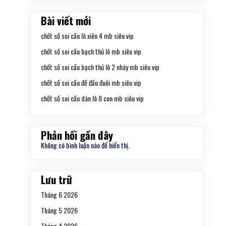
Bài viết mới
chốt số soi cầu lô xiên 4 mb siêu vip
chốt số soi cầu bạch thủ lô mb siêu vip
chốt số soi cầu bạch thủ lô 2 nháy mb siêu vip
chốt số soi cầu đề đầu đuôi mb siêu vip
chốt số soi cầu dàn lô 8 con mb siêu vip
Phản hồi gần đây
Không có bình luận nào để hiển thị.
Lưu trữ
Tháng 6 2026
Tháng 5 2026
Tháng 4 2026