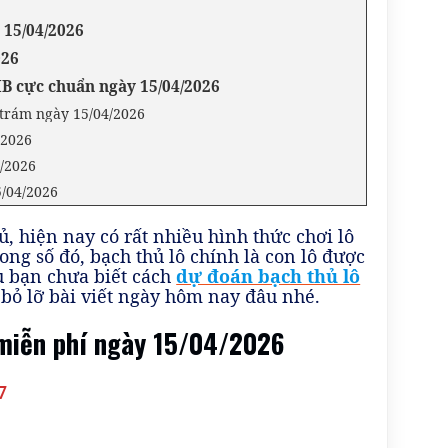
 15/04/2026
026
B cực chuẩn ngày 15/04/2026
trám ngày 15/04/2026
/2026
4/2026
5/04/2026
, hiện nay có rất nhiều hình thức chơi lô
ong số đó, bạch thủ lô chính là con lô được
u bạn chưa biết cách
dự đoán bạch thủ lô
 bỏ lỡ bài viết ngày hôm nay đâu nhé.
 miễn phí ngày 15/04/2026
7
3