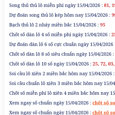
Song thủ thủ lô miễn phí ngày 15/04/2026 :
81, 1
Dự đoán song thủ lô kép hôm nay 15/04/2026 :
9
Bạch thủ lô 2 nháy miền bắc 15/04/2026 :
95
Chốt số dàn lô 4 số miễn phí ngày 15/04/2026 :
2
Dự đoán dàn lô 6 số cực chuẩn ngày 15/04/2026 
Chốt số dàn lô 8 số siêu chuẩn ngày 15/04/2026 
Chốt số dàn lô 10 số ngày 15/04/2026 :
25, 72, 03,
Soi cầu lô xiên 2 miền bắc hôm nay 15/04/2026 
Soi cầu chuẩn lô xiên 3 miền bắc hôm nay 15/04
Chốt số miễn phí lô xiên 4 miền bắc hôm nay 15
Xem ngay số chuẩn ngày 15/04/2026 :
chốt số s
Xem ngay số chuẩn ngày 15/04/2026 :
chốt số s