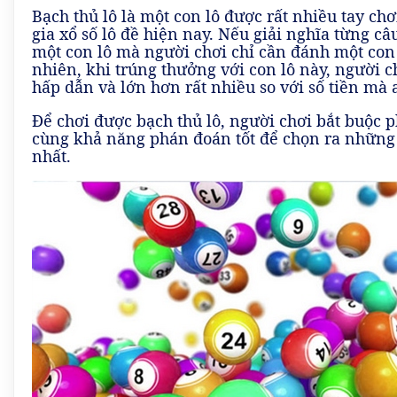
Bạch thủ lô là một con lô được rất nhiều tay ch
gia xổ số lô đề hiện nay. Nếu giải nghĩa từng câu
một con lô mà người chơi chỉ cần đánh một con 
nhiên, khi trúng thưởng với con lô này, người 
hấp dẫn và lớn hơn rất nhiều so với số tiền mà
Để chơi được bạch thủ lô, người chơi bắt buộc 
cùng khả năng phán đoán tốt để chọn ra những c
nhất.