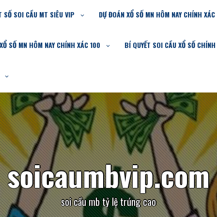
 SỐ SOI CẦU MT SIÊU VIP
DỰ ĐOÁN XỔ SỐ MN HÔM NAY CHÍNH XÁC
XỔ SỐ MN HÔM NAY CHÍNH XÁC 100
BÍ QUYẾT SOI CẦU XỔ SỐ CHÍNH
soicaumbvip.com
soi cầu mb tỷ lệ trúng cao