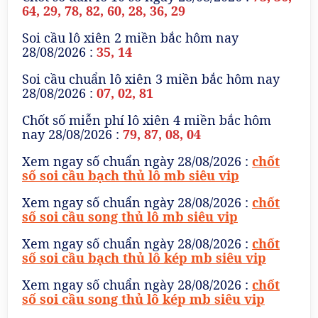
64, 29, 78, 82, 60, 28, 36, 29
Soi cầu lô xiên 2 miền bắc hôm nay
28/08/2026 :
35, 14
Soi cầu chuẩn lô xiên 3 miền bắc hôm nay
28/08/2026 :
07, 02, 81
Chốt số miễn phí lô xiên 4 miền bắc hôm
nay 28/08/2026 :
79, 87, 08, 04
Xem ngay số chuẩn ngày 28/08/2026 :
chốt
số soi cầu bạch thủ lô mb siêu vip
Xem ngay số chuẩn ngày 28/08/2026 :
chốt
số soi cầu song thủ lô mb siêu vip
Xem ngay số chuẩn ngày 28/08/2026 :
chốt
số soi cầu bạch thủ lô kép mb siêu vip
Xem ngay số chuẩn ngày 28/08/2026 :
chốt
số soi cầu song thủ lô kép mb siêu vip