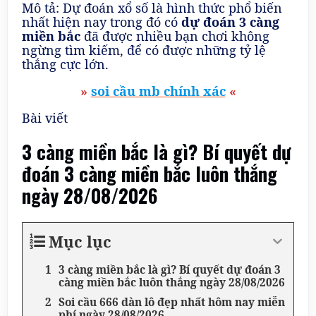
Mô tả: Dự đoán xổ số là hình thức phổ biến
nhất hiện nay trong đó có
dự đoán 3 càng
miền bắc
đã được nhiều bạn chơi không
ngừng tìm kiếm, để có được những tỷ lệ
thắng cực lớn.
»
soi cầu mb chính xác
«
Bài viết
3 càng miền bắc là gì? Bí quyết dự
đoán 3 càng miền bắc luôn thắng
ngày 28/08/2026
Mục lục
3 càng miền bắc là gì? Bí quyết dự đoán 3
càng miền bắc luôn thắng ngày 28/08/2026
Soi cầu 666 dàn lô đẹp nhất hôm nay miễn
phí ngày 28/08/2026