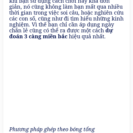
khi bạn sử dụng cách chơi này khá đơn
giản, nó cũng không làm bạn mất qua nhiều
thời gian trong việc soi câu, hoặc nghiên cứu
các con số, cũng như đi tìm hiểu những kinh
nghiệm. Vì thế bạn chỉ cần áp dụng ngày
chẵn lẻ cũng có thể ra được một cách
dự
đoán 3 càng miền bắc
hiệu quả nhất.
Phương pháp ghép theo bóng tổng