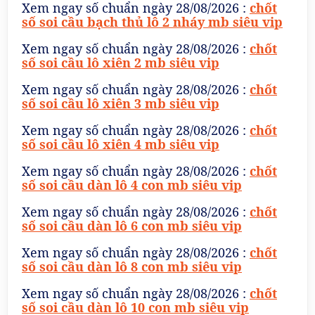
Xem ngay số chuẩn ngày 28/08/2026 :
chốt
số soi cầu bạch thủ lô 2 nháy mb siêu vip
Xem ngay số chuẩn ngày 28/08/2026 :
chốt
số soi cầu lô xiên 2 mb siêu vip
Xem ngay số chuẩn ngày 28/08/2026 :
chốt
số soi cầu lô xiên 3 mb siêu vip
Xem ngay số chuẩn ngày 28/08/2026 :
chốt
số soi cầu lô xiên 4 mb siêu vip
Xem ngay số chuẩn ngày 28/08/2026 :
chốt
số soi cầu dàn lô 4 con mb siêu vip
Xem ngay số chuẩn ngày 28/08/2026 :
chốt
số soi cầu dàn lô 6 con mb siêu vip
Xem ngay số chuẩn ngày 28/08/2026 :
chốt
số soi cầu dàn lô 8 con mb siêu vip
Xem ngay số chuẩn ngày 28/08/2026 :
chốt
số soi cầu dàn lô 10 con mb siêu vip