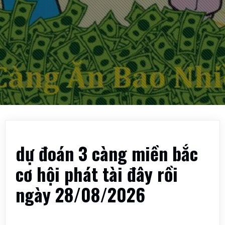
dự đoán 3 càng miền bắc
cơ hội phát tài đây rồi
ngày 28/08/2026