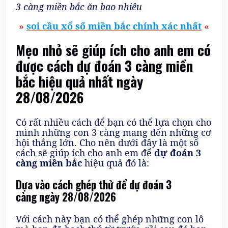
3 càng miền bắc ăn bao nhiêu
»
soi cầu xổ số miền bắc chính xác nhất
«
Mẹo nhỏ sẽ giúp ích cho anh em có
được cách dự đoán 3 càng miền
bắc hiệu quả nhất ngày
28/08/2026
Có rất nhiều cách để bạn có thể lựa chọn cho
mình những con 3 càng mang đến những cơ
hội thắng lớn. Cho nên dưới đây là một số
cách sẽ giúp ích cho anh em để
dự đoán 3
càng miền bắc
hiệu quả đó là:
Dựa vào cách ghép thử để dự đoán 3
càng ngày 28/08/2026
Với cách này bạn có thể ghép những con lô