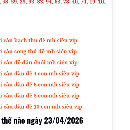
, 58, 59, 29, 93, 83, 94, 63, 78, 40, 74, 19, 10,
oi cầu bạch thủ đề mb siêu vip
oi cầu song thủ đề mb siêu vip
oi cầu đề đầu đuôi mb siêu vip
oi cầu dàn đề 4 con mb siêu vip
oi cầu dàn đề 6 con mb siêu vip
oi cầu dàn đề 8 con mb siêu vip
oi cầu dàn đề 10 con mb siêu vip
ư thế nào ngày 23/04/2026