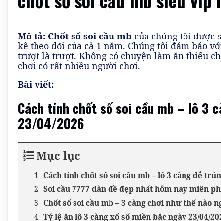
chốt số soi cầu mb siêu vi
Mô tả:
Chốt số soi cầu mb
của chúng tôi được s
kê theo dõi của cả 1 năm. Chúng tôi đảm bảo với
trượt là trượt. Không có chuyện làm ăn thiếu c
chơi có rất nhiều người chơi.
Bài viết:
Cách tính chốt số soi cầu mb – lô 3 
23/04/2026
Mục lục
Cách tính chốt số soi cầu mb – lô 3 càng dễ trú
Soi cầu 7777 dàn đề đẹp nhất hôm nay miễn ph
Chốt số soi cầu mb – 3 càng chơi như thế nào n
Tỷ lệ ăn lô 3 càng xổ số miền bắc ngày 23/04/20