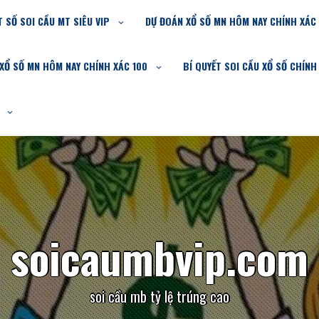
 SỐ SOI CẦU MT SIÊU VIP
DỰ ĐOÁN XỔ SỐ MN HÔM NAY CHÍNH XÁC
XỔ SỐ MN HÔM NAY CHÍNH XÁC 100
BÍ QUYẾT SOI CẦU XỔ SỐ CHÍNH
soicaumbvip.com
soi cầu mb tỷ lệ trúng cao