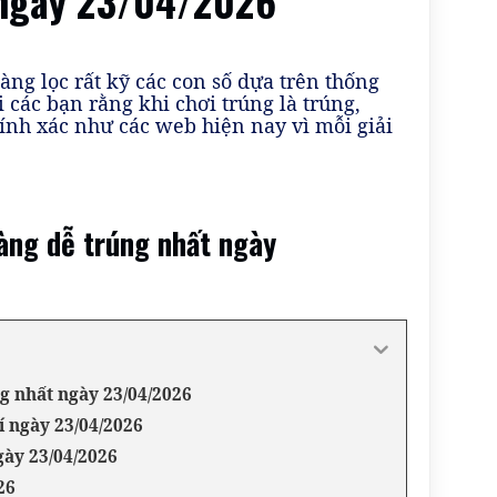
p ngày 23/04/2026
àng lọc rất kỹ các con số dựa trên thống
 các bạn rằng khi chơi trúng là trúng,
hính xác như các web hiện nay vì mỗi giải
càng dễ trúng nhất ngày
ng nhất ngày 23/04/2026
í ngày 23/04/2026
gày 23/04/2026
26