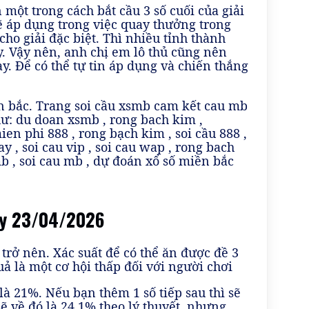
 một trong cách bắt cầu 3 số cuối của giải
sẽ áp dụng trong việc quay thưởng trong
cho giải đặc biệt. Thì nhiều tỉnh thành
y. Vậy nên, anh chị em lô thủ cũng nên
. Để có thể tự tin áp dụng và chiến thắng
n bắc. Trang soi cầu xsmb cam kết cau mb
ư: du doan xsmb , rong bach kim ,
en phi 888 , rong bạch kim , soi cầu 888 ,
 , soi cau vip , soi cau wap , rong bach
b , soi cau mb , dự đoán xổ số miền bắc
gày 23/04/2026
ố trở nên. Xác suất để có thể ăn được đề 3
uả là một cơ hội thấp đối với người chơi
ế là 21%. Nếu bạn thêm 1 số tiếp sau thì sẽ
sẽ về đó là 24,1% theo lý thuyết, nhưng