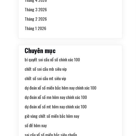
Tháng 3 2026
Tháng 2 2026
Tháng 1 2026
Chuyên mục
bí quyết soi cầu xổ số chính xác 100
chốt số soi cầu mb siêu vip
chốt số soi cầu mt siêu vip
dự đoán xổ số miền bắc hôm nay chính xác 100
dự đoán xổ số mn hôm nay chính xác 100
dự đoán xổ số mt hôm nay chính xác 100
giờ vàng chốt số miền bắc hôm nay
số đề hôm nay
soi cầu xổ số miền bắc siêu chuẩn