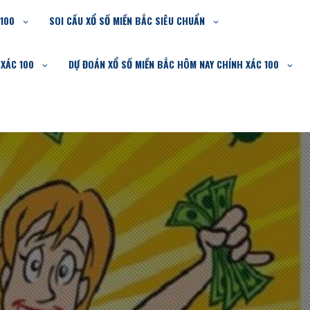
 100
SOI CẦU XỔ SỐ MIỀN BẮC SIÊU CHUẨN
 XÁC 100
DỰ ĐOÁN XỔ SỐ MIỀN BẮC HÔM NAY CHÍNH XÁC 100