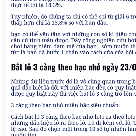
thực tế thì là 18,3%.
Tuy nhiên, do chúng ta chỉ có thể soi từ giải 6 tr
thấp hơn chỉ là 15,8% so với ban đầu.
bạn có thể yên tâm với những con số kì diệu ch
căn cứ tính toán được. Dày công nghiên cứu bở
chơi bằng niềm đam mê của bạn…sớm muộn thàn
tức là bạn đã bước 1 chân vào cách cửa của hội 
Bắt lô 3 càng theo bạc nhớ ngày 23/
Những dữ liệu trước đó là vô cùng quan trọng bở
quả đặc biệt là đối với miền bắc đều có quy luậ
được quy luật này thì việc bắt lô 3 càng trở lên
3 càng theo bạc nhớ miền bắc siêu chuẩn
Cách bắt lô 3 càng theo bạc nhớ loto ra theo lot
những dấu hiệu lô ra theo lô. Lô đi kèm với lô. T
lệ cao. Sau đó chọn một trong 10 số tự nhiên l
muốn tìm.