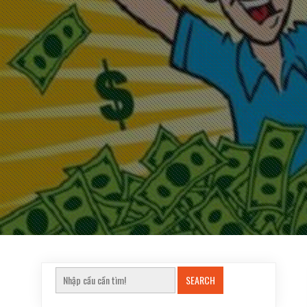
SEARCH