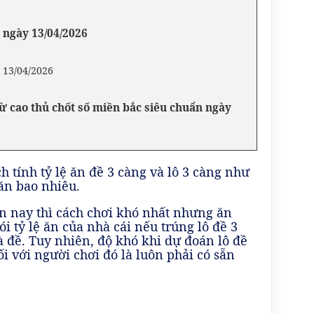
b ngày 13/04/2026
 13/04/2026
từ cao thủ chốt số miền bắc siêu chuẩn ngày
h tính tỷ lệ ăn đề 3 càng và lô 3 càng như
 ăn bao nhiêu.
ện nay thì cách chơi khó nhất nhưng ăn
ói tỷ lệ ăn của nhà cái nếu trúng lô đề 3
 và đề. Tuy nhiên, độ khó khi dự đoán lô đề
ối với người chơi đó là luôn phải có sẵn