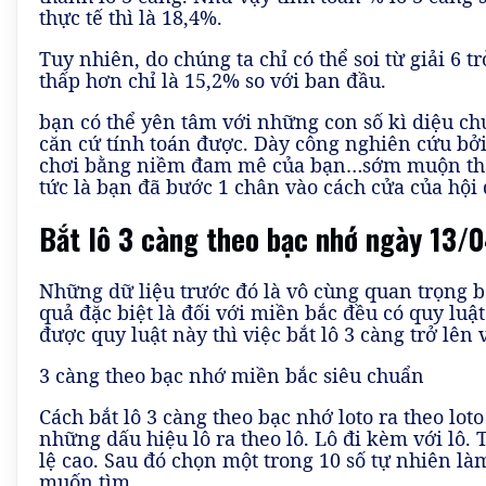
thực tế thì là 18,4%.
Tuy nhiên, do chúng ta chỉ có thể soi từ giải 6 tr
thấp hơn chỉ là 15,2% so với ban đầu.
bạn có thể yên tâm với những con số kì diệu ch
căn cứ tính toán được. Dày công nghiên cứu bở
chơi bằng niềm đam mê của bạn…sớm muộn thàn
tức là bạn đã bước 1 chân vào cách cửa của hội 
Bắt lô 3 càng theo bạc nhớ ngày 13/
Những dữ liệu trước đó là vô cùng quan trọng bở
quả đặc biệt là đối với miền bắc đều có quy luậ
được quy luật này thì việc bắt lô 3 càng trở lên
3 càng theo bạc nhớ miền bắc siêu chuẩn
Cách bắt lô 3 càng theo bạc nhớ loto ra theo lot
những dấu hiệu lô ra theo lô. Lô đi kèm với lô. T
lệ cao. Sau đó chọn một trong 10 số tự nhiên l
muốn tìm.