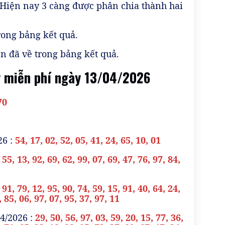
. Hiện nay 3 càng được phân chia thành hai
trong bảng kết quả.
lên đã về trong bảng kết quả.
y miễn phí ngày 13/04/2026
70
26 :
54, 17, 02, 52, 05, 41, 24, 65, 10, 01
 55, 13, 92, 69, 62, 99, 07, 69, 47, 76, 97, 84,
 91, 79, 12, 95, 90, 74, 59, 15, 91, 40, 64, 24,
, 85, 06, 97, 07, 95, 37, 97, 11
4/2026 :
29, 50, 56, 97, 03, 59, 20, 15, 77, 36,