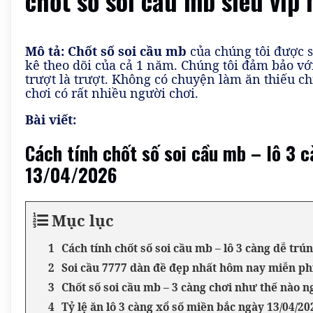
chốt số soi cầu mb siêu vi
Mô tả:
Chốt số soi cầu mb
của chúng tôi được s
kê theo dõi của cả 1 năm. Chúng tôi đảm bảo với
trượt là trượt. Không có chuyện làm ăn thiếu c
chơi có rất nhiều người chơi.
Bài viết:
Cách tính chốt số soi cầu mb – lô 3 
13/04/2026
Mục lục
Cách tính chốt số soi cầu mb – lô 3 càng dễ trú
Soi cầu 7777 dàn đề đẹp nhất hôm nay miễn ph
Chốt số soi cầu mb – 3 càng chơi như thế nào n
Tỷ lệ ăn lô 3 càng xổ số miền bắc ngày 13/04/20