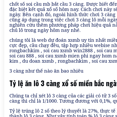
chốt số soi cầu mb bắt cầu 3 càng. Được biết đến
đặc biệt kết quả xổ số hôm nay. Cách chơi này 
ngày. Bên cạnh đó, ngoài hình thức chơi 3 càng 
cũng áp dụng trong việc chơi 3 càng lô mỗi ngà
nghiên cứu thêm phương pháp chơi hiệu quả này
chủ lô trong ngày hôm nay nhé.
chúng tôi là web dự đoán xsmb uy tín nhất miề
cực đẹp, cầu chạy đều, tập hợp nhiều webise nh
rongbachkim , soi cau xsmb win2888 , soi cau mi
soi cau 888 , soi cau xsmb mien phi ngay hom nay
kim , du doan xsmb , rongbachkim , soi cau xsm
3 càng như thế nào ăn bao nhiêu
Tỷ lệ ăn lô 3 càng xổ số miền bắc ng
Chúng ta chỉ xét lô 3 càng của các giải có tử 3 s
càng thì chỉ là 1/1000. Tương đương với 0,1%, q
Tỷ lệ trúng lô 2 số theo lý thuyết là 27%, thực t
thành lô 3 càng. Như vậy tính toán % lô 3 càng 