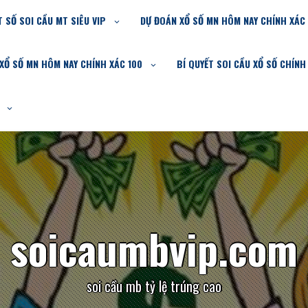
 SỐ SOI CẦU MT SIÊU VIP
DỰ ĐOÁN XỔ SỐ MN HÔM NAY CHÍNH XÁC
XỔ SỐ MN HÔM NAY CHÍNH XÁC 100
BÍ QUYẾT SOI CẦU XỔ SỐ CHÍNH
soicaumbvip.com
soi cầu mb tỷ lệ trúng cao