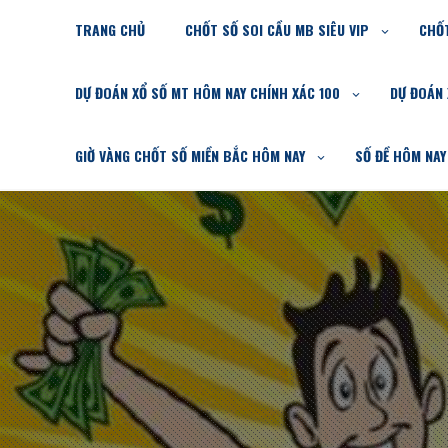
Skip
to
TRANG CHỦ
CHỐT SỐ SOI CẦU MB SIÊU VIP
CHỐT
content
DỰ ĐOÁN XỔ SỐ MT HÔM NAY CHÍNH XÁC 100
DỰ ĐOÁN 
GIỜ VÀNG CHỐT SỐ MIỀN BẮC HÔM NAY
SỐ ĐỀ HÔM NAY