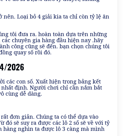
ở nên. Loại bỏ 4 giải kia ta chỉ còn tỷ lệ ăn
úng tôi đưa ra. hoàn toàn dựa trên những
i các chuyên gia hàng đầu hiện nay .hãy
h công cũng sẽ đến. bạn chọn chúng tôi
đồng quay số rồi đó.
04/2026
i các con số. Xuất hiện trong bảng kết
t nhất định. Người chơi chỉ cần nắm bắt
 vô cùng dễ dàng.
o rất đơn giản. Chúng ta có thể dựa vào
ừ đó sẽ suy ra được các lô 2 số sẽ về với tỷ
àm hàng nghìn ta được lô 3 càng mà mình