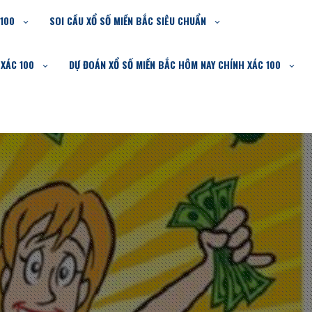
 100
SOI CẦU XỔ SỐ MIỀN BẮC SIÊU CHUẨN
 XÁC 100
DỰ ĐOÁN XỔ SỐ MIỀN BẮC HÔM NAY CHÍNH XÁC 100