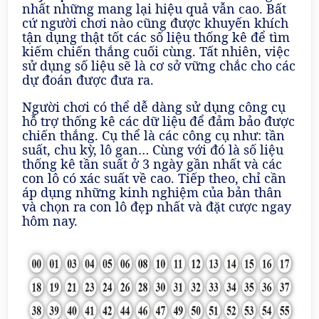
nhất những mang lại hiệu quả vẫn cao. Bất
cứ người chơi nào cũng được khuyến khích
tận dụng thật tốt các số liệu thống kê để tìm
kiếm chiến thắng cuối cùng. Tất nhiên, việc
sử dụng số liệu sẽ là cơ sở vững chắc cho các
dự đoán được đưa ra.
Người chơi có thể dễ dàng sử dụng công cụ
hỗ trợ thống kê các dữ liệu để đảm bảo được
chiến thắng. Cụ thể là các công cụ như: tần
suất, chu kỳ, lô gan… Cùng với đó là số liệu
thống kê tần suất ở 3 ngày gần nhất và các
con lô có xác suất về cao. Tiếp theo, chỉ cần
áp dụng những kinh nghiệm của bản thân
và chọn ra con lô đẹp nhất và đặt cược ngay
hôm nay.