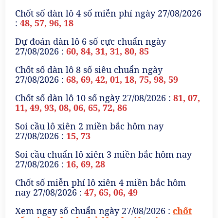
Chốt số dàn lô 4 số miễn phí ngày 27/08/2026
:
48, 57, 96, 18
Dự đoán dàn lô 6 số cực chuẩn ngày
27/08/2026 :
60, 84, 31, 31, 80, 85
Chốt số dàn lô 8 số siêu chuẩn ngày
27/08/2026 :
68, 69, 42, 01, 18, 75, 98, 59
Chốt số dàn lô 10 số ngày 27/08/2026 :
81, 07,
11, 49, 93, 08, 06, 65, 72, 86
Soi cầu lô xiên 2 miền bắc hôm nay
27/08/2026 :
15, 73
Soi cầu chuẩn lô xiên 3 miền bắc hôm nay
27/08/2026 :
16, 69, 28
Chốt số miễn phí lô xiên 4 miền bắc hôm
nay 27/08/2026 :
47, 65, 06, 49
Xem ngay số chuẩn ngày 27/08/2026 :
chốt