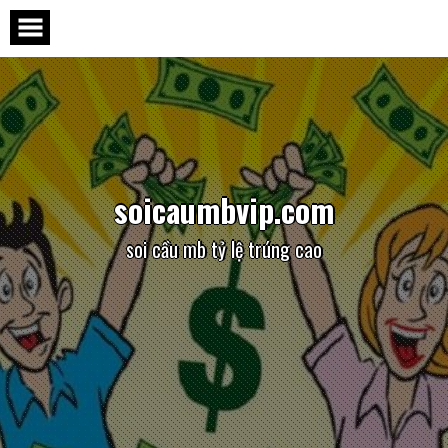
Skip
to
content
soicaumbvip.com
soi cầu mb tỷ lệ trúng cao