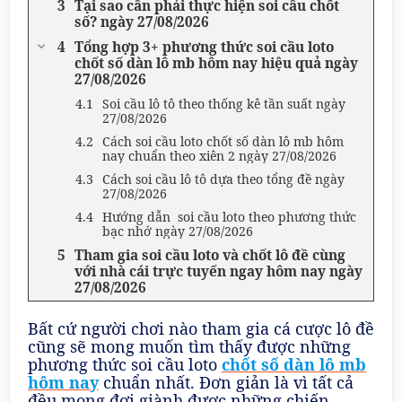
Tại sao cần phải thực hiện soi cầu chốt
số? ngày 27/08/2026
Tổng hợp 3+ phương thức soi cầu loto
chốt số dàn lô mb hôm nay hiệu quả ngày
27/08/2026
Soi cầu lô tô theo thống kê tần suất ngày
27/08/2026
Cách soi cầu loto chốt số dàn lô mb hôm
nay chuẩn theo xiên 2 ngày 27/08/2026
Cách soi cầu lô tô dựa theo tổng đề ngày
27/08/2026
Hướng dẫn soi cầu loto theo phương thức
bạc nhớ ngày 27/08/2026
Tham gia soi cầu loto và chốt lô đề cùng
với nhà cái trực tuyến ngay hôm nay ngày
27/08/2026
Bất cứ người chơi nào tham gia cá cược lô đề
cũng sẽ mong muốn tìm thấy được những
phương thức soi cầu loto
chốt số dàn lô mb
hôm nay
chuẩn nhất. Đơn giản là vì tất cả
đều mong đợi giành được những chiến