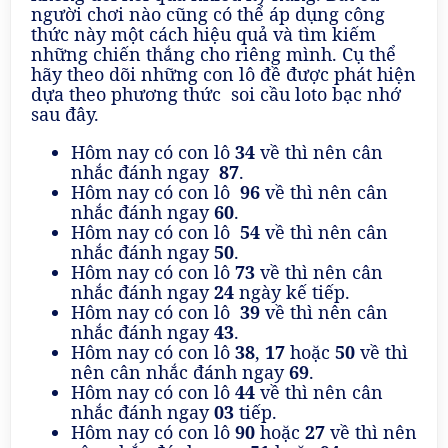
người chơi nào cũng có thể áp dụng công
thức này một cách hiệu quả và tìm kiếm
những chiến thắng cho riêng mình. Cụ thể
hãy theo dõi những con lô đề được phát hiện
dựa theo phương thức soi cầu loto bạc nhớ
sau đây.
Hôm nay có con lô
34
về thì nên cân
nhắc đánh ngay
87
.
Hôm nay có con lô
96
về thì nên cân
nhắc đánh ngay
60
.
Hôm nay có con lô
54
về thì nên cân
nhắc đánh ngay
50
.
Hôm nay có con lô
73
về thì nên cân
nhắc đánh ngay
24
ngày kế tiếp.
Hôm nay có con lô
39
về thì nên cân
nhắc đánh ngay
43
.
Hôm nay có con lô
38
,
17
hoặc
50
về thì
nên cân nhắc đánh ngay
69
.
Hôm nay có con lô
44
về thì nên cân
nhắc đánh ngay
03
tiếp.
Hôm nay có con lô
90
hoặc
27
về thì nên