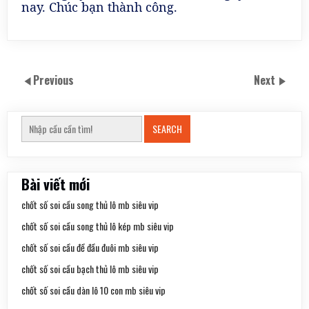
nay. Chúc bạn thành công.
Previous
Next
SEARCH
Bài viết mới
chốt số soi cầu song thủ lô mb siêu vip
chốt số soi cầu song thủ lô kép mb siêu vip
chốt số soi cầu đề đầu đuôi mb siêu vip
chốt số soi cầu bạch thủ lô mb siêu vip
chốt số soi cầu dàn lô 10 con mb siêu vip