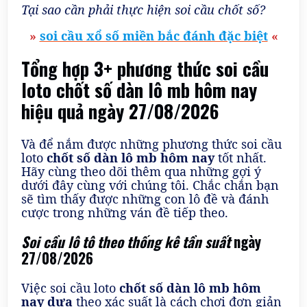
Tại sao cần phải thực hiện soi cầu chốt số?
»
soi cầu xổ số miền bắc đánh đặc biệt
«
Tổng hợp 3+ phương thức soi cầu
loto chốt số dàn lô mb hôm nay
hiệu quả ngày 27/08/2026
Và để nắm được những phương thức soi cầu
loto
chốt số dàn lô mb hôm nay
tốt nhất.
Hãy cùng theo dõi thêm qua những gợi ý
dưới đây cùng với chúng tôi. Chắc chắn bạn
sẽ tìm thấy được những con lô đề và đánh
cược trong những ván đề tiếp theo.
Soi cầu lô tô theo thống kê tần suất
ngày
27/08/2026
Việc soi cầu loto
chốt số dàn lô mb hôm
nay dựa
theo xác suất là cách chơi đơn giản