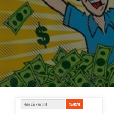
SEARCH