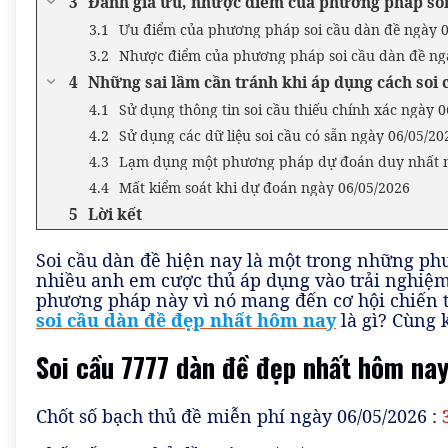
Đánh giá ưu, nhược điểm của phương pháp soi
Ưu điểm của phương pháp soi cầu dàn đề ngày 0
Nhược điểm của phương pháp soi cầu dàn đề ng
Những sai lầm cần tránh khi áp dụng cách soi
Sử dụng thông tin soi cầu thiếu chính xác ngày 
Sử dụng các dữ liệu soi cầu có sẵn ngày 06/05/20
Lạm dụng một phương pháp dự đoán duy nhất n
Mất kiểm soát khi dự đoán ngày 06/05/2026
Lời kết
Soi cầu dàn đề hiện nay là một trong những ph
nhiều anh em cược thủ áp dụng vào trải nghiệm
phương pháp này vì nó mang đến cơ hội chiến 
soi cầu dàn đề đẹp nhất hôm nay
là gì? Cùng k
Soi cầu 7777 dàn đề đẹp nhất hôm na
Chốt số bạch thủ đề miễn phí ngày 06/05/2026 :