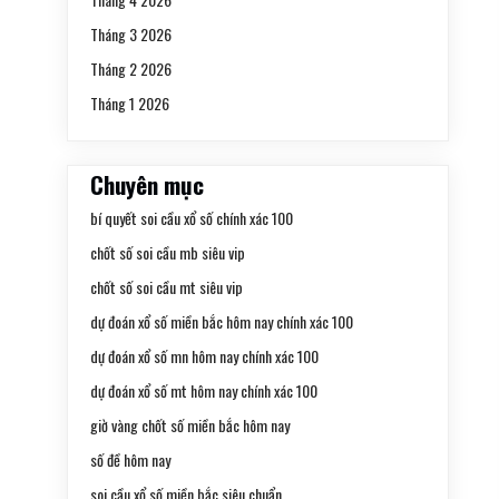
Tháng 3 2026
Tháng 2 2026
Tháng 1 2026
Chuyên mục
bí quyết soi cầu xổ số chính xác 100
chốt số soi cầu mb siêu vip
chốt số soi cầu mt siêu vip
dự đoán xổ số miền bắc hôm nay chính xác 100
dự đoán xổ số mn hôm nay chính xác 100
dự đoán xổ số mt hôm nay chính xác 100
giờ vàng chốt số miền bắc hôm nay
số đề hôm nay
soi cầu xổ số miền bắc siêu chuẩn