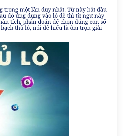
ng trong một lần duy nhất. Từ này bắt đầu
au đó ứng dụng vào lô đề thì từ ngữ này
hân tích, phán đoán để chọn đúng con số
bạch thủ lô, nói dễ hiểu là ôm trọn giải