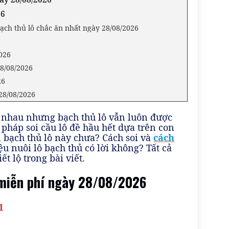
26
 bạch thủ lô chắc ăn nhất ngày 28/08/2026
2026
28/08/2026
26
28/08/2026
c nhau nhưng bạch thủ lô vẫn luôn được
pháp soi cầu lô đề hầu hết dựa trên con
on bạch thủ lô này chưa? Cách soi và
cách
ệu nuôi lô bạch thủ có lời không? Tất cả
t lộ trong bài viết.
 miễn phí ngày 28/08/2026
1
2