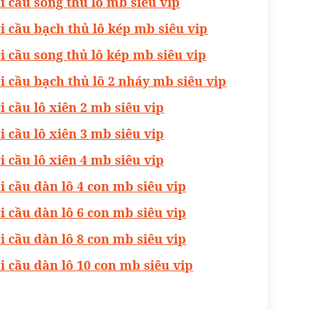
oi cầu song thủ lô mb siêu vip
oi cầu bạch thủ lô kép mb siêu vip
oi cầu song thủ lô kép mb siêu vip
oi cầu bạch thủ lô 2 nháy mb siêu vip
oi cầu lô xiên 2 mb siêu vip
oi cầu lô xiên 3 mb siêu vip
oi cầu lô xiên 4 mb siêu vip
oi cầu dàn lô 4 con mb siêu vip
oi cầu dàn lô 6 con mb siêu vip
oi cầu dàn lô 8 con mb siêu vip
oi cầu dàn lô 10 con mb siêu vip