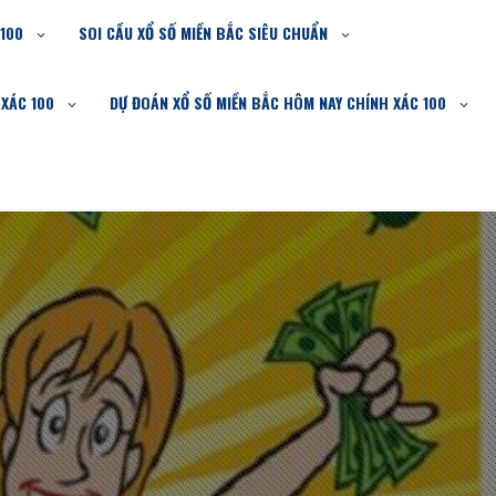
 100
SOI CẦU XỔ SỐ MIỀN BẮC SIÊU CHUẨN
 XÁC 100
DỰ ĐOÁN XỔ SỐ MIỀN BẮC HÔM NAY CHÍNH XÁC 100