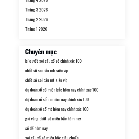
Tháng 3 2026
Tháng 2 2026
Tháng 1 2026
Chuyên mục
bí quyết soi cầu xổ số chính xác 100
chốt số soi cầu mb siêu vip
chốt số soi cầu mt siêu vip
dự đoán xổ số miền bắc hôm nay chính xác 100
dự đoán xổ số mn hôm nay chính xác 100
dự đoán xổ số mt hôm nay chính xác 100
giờ vàng chốt số miền bắc hôm nay
số đề hôm nay
soi cầu xổ số miền bắc siêu chuẩn