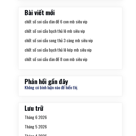
Bài viết mới
chốt số soi cầu dàn đề 6 con mb siêu vip
chốt số soi cầu bạch thủ lô mb siêu vip
chốt số soi cầu song thủ 3 càng mb siêu vip
chốt số soi cầu bạch thủ lô kép mb siêu vip
chốt số soi cầu dàn đề 8 con mb siêu vip
Phản hồi gần đây
Không có bình luận nào để hiển thị.
Lưu trữ
Tháng 6 2026
Tháng 5 2026
Tháng 4 2026