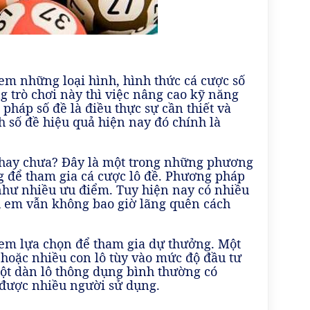
em những loại hình, hình thức cá cược số
g trò chơi này thì việc nâng cao kỹ năng
pháp số đề là điều thực sự cần thiết và
số đề hiệu quả hiện nay đó chính là
y hay chưa? Đây là một trong những phương
 để tham gia cá cược lô đề. Phương pháp
 như nhiều ưu điểm. Tuy hiện nay có nhiều
 em vẫn không bao giờ lãng quên cách
 em lựa chọn để tham gia dự thưởng. Một
 hoặc nhiều con lô tùy vào mức độ đầu tư
t dàn lô thông dụng bình thường có
 được nhiều người sử dụng.