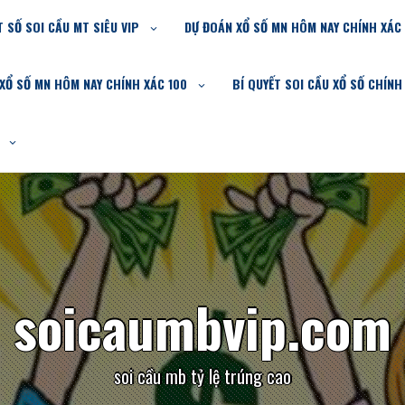
 SỐ SOI CẦU MT SIÊU VIP
DỰ ĐOÁN XỔ SỐ MN HÔM NAY CHÍNH XÁC
XỔ SỐ MN HÔM NAY CHÍNH XÁC 100
BÍ QUYẾT SOI CẦU XỔ SỐ CHÍNH
soicaumbvip.com
soi cầu mb tỷ lệ trúng cao