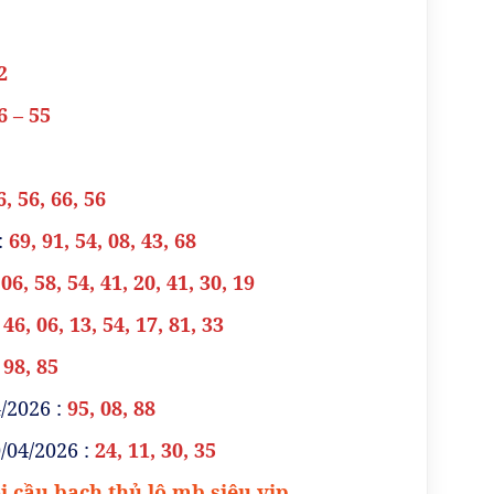
1
2
6 – 55
6, 56, 66, 56
:
69, 91, 54, 08, 43, 68
:
06, 58, 54, 41, 20, 41, 30, 19
 46, 06, 13, 54, 17, 81, 33
:
98, 85
/2026 :
95, 08, 88
/04/2026 :
24, 11, 30, 35
oi cầu bạch thủ lô mb siêu vip