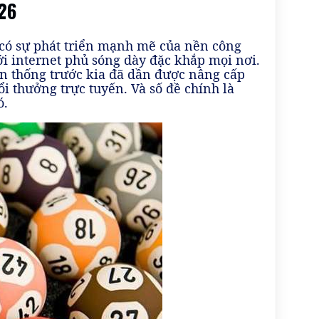
026
 có sự phát triển mạnh mẽ của nền công
ới internet phủ sóng dày đặc khắp mọi nơi.
ền thống trước kia đã dần được nâng cấp
i thưởng trực tuyến. Và số đề chính là
ó.