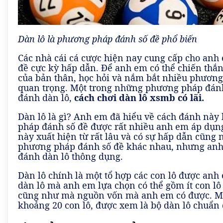
Dàn lô là phương pháp đánh số đề phổ biến
Các nhà cái cá cược hiện nay cung cấp cho anh 
đề cực kỳ hấp dẫn. Để anh em có thể chiến thắn
của bản thân, học hỏi và nắm bắt nhiều phương 
quan trọng. Một trong những phương pháp đánh 
đánh dàn lô,
cách chơi dàn lô xsmb có lãi.
Dàn lô là gì? Anh em đã hiểu về cách đánh nà
pháp đánh số đề được rất nhiều anh em áp dụng
này xuất hiện từ rất lâu và có sự hấp dẫn cũng
phương pháp đánh số đề khác nhau, nhưng anh
đánh dàn lô thông dụng.
Dàn lô chính là một tổ hợp các con lô được anh
dàn lô mà anh em lựa chọn có thể gồm ít con lô
cũng như mà nguồn vốn mà anh em có được. Mộ
khoảng 20 con lô, được xem là bộ dàn lô chuẩn