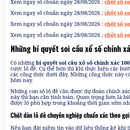
Xem ngay số chuẩn ngày 28/08/2026 :
chốt số s
Xem ngay số chuẩn ngày 28/08/2026 :
chốt số s
Xem ngay số chuẩn ngày 28/08/2026 :
chốt số s
Xem ngay số chuẩn ngày 28/08/2026 :
chốt số s
Những bí quyết soi cầu xổ số chính 
Có những
bí quyết soi cầu xổ số chính xác 100
cược lô đề. Cụ thể hơn thì khi thực hiện các bư
các công thức dưới đây. Những công thức này có
hôm nay.
Những con số lô đề cần được dự đoán chính xác
này thì bạn cần tính toán. Quan trọng hơn là bi
được lô phù hợp trong khoảng thời gian sớm nhấ
Chốt dàn lô đê chuyên nghiệp chuẩn xác theo gợ
Nếu bạn đặt niềm tin vào dữ liệu thống kê khi 