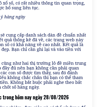
 xổ số, có rất nhiều thông tin quan trọng,
c bổ sung liên tục.
i ý hàng ngày
sẽ cung cấp danh sách dàn đề chuẩn nhất
ết quả thống kê đã về, các trang web này
n số có khả năng về cao nhất. Kết quả là
đẹp. Bạn chỉ cần ghi lại và vào tiền với
.
c cũng như hai thị trường lô đề miền trung
ập đầy đủ nên bạn không cần phải quan
 các con số được tìm thấy, sau đó đánh
Nếu không chắc chắn thì bạn có thể tham
 tiền. Không bắt buộc phải nghe theo bất
h chốt số hàng ngày.
xác trong hôm nay ngày 28/08/2026