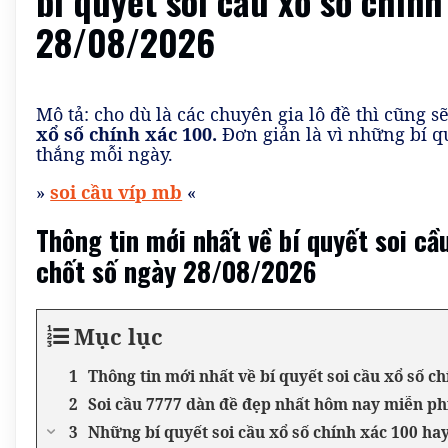
bí quyết soi cầu xổ số chín
28/08/2026
Mô tả: cho dù là các chuyên gia lô đề thì cũng
xổ số chính xác 100.
Đơn giản là vì những bí q
thắng mỗi ngày.
»
soi cầu víp mb
«
Thông tin mới nhất về bí quyết soi cầ
chốt số ngày 28/08/2026
Mục lục
Thông tin mới nhất về bí quyết soi cầu xổ số c
Soi cầu 7777 dàn đề đẹp nhất hôm nay miễn ph
Những bí quyết soi cầu xổ số chính xác 100 ha