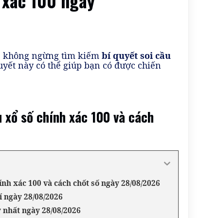
h xác 100 ngày
 sẽ không ngừng tìm kiếm
bí quyết soi cầu
uyết này có thể giúp bạn có được chiến
u xổ số chính xác 100 và cách
hính xác 100 và cách chốt số ngày 28/08/2026
í ngày 28/08/2026
y nhất ngày 28/08/2026