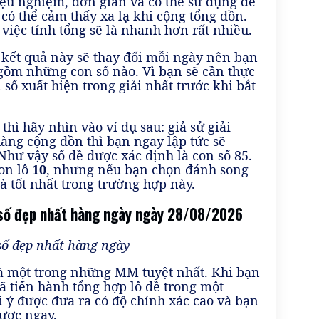
iệu nghiệm, đơn giản và có thể sử dụng để
 có thể cảm thấy xa lạ khi cộng tổng dồn.
việc tính tổng sẽ là nhanh hơn rất nhiều.
, kết quả này sẽ thay đổi mỗi ngày nên bạn
gồm những con số nào. Vì bạn sẽ cần thực
số xuất hiện trong giải nhất trước khi bắt
hì hãy nhìn vào ví dụ sau: giả sử giải
àng cộng dồn thì bạn ngay lập tức sẽ
 Như vậy số đề được xác định là con số 85.
con lô
10
, nhưng nếu bạn chọn đánh song
là tốt nhất trong trường hợp này.
ổ số đẹp nhất hàng ngày ngày 28/08/2026
số đẹp nhất hàng ngày
là một trong những MM tuyệt nhất. Khi bạn
ã tiến hành tổng hợp lô đề trong một
i ý được đưa ra có độ chính xác cao và bạn
ược ngay.