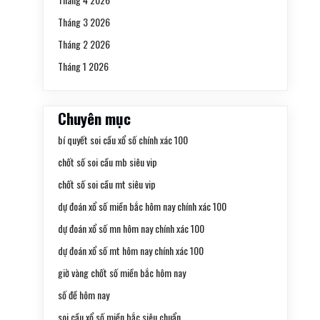
Tháng 3 2026
Tháng 2 2026
Tháng 1 2026
Chuyên mục
bí quyết soi cầu xổ số chính xác 100
chốt số soi cầu mb siêu vip
chốt số soi cầu mt siêu vip
dự đoán xổ số miền bắc hôm nay chính xác 100
dự đoán xổ số mn hôm nay chính xác 100
dự đoán xổ số mt hôm nay chính xác 100
giờ vàng chốt số miền bắc hôm nay
số đề hôm nay
soi cầu xổ số miền bắc siêu chuẩn