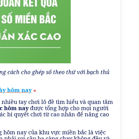
ng cách cho ghép số theo thứ với bạch thủ
gày hôm nay
«
 nhiều tay chơi lô đề tìm hiểu và quan tâm
ắc hôm nay
được tổng hợp cho mọi người
c bí quyết chơi từ cao nhân để nâng cao
ng hôm nay của khu vực miền bắc là việc
n phải soi cầu ba càng chạy không đều và