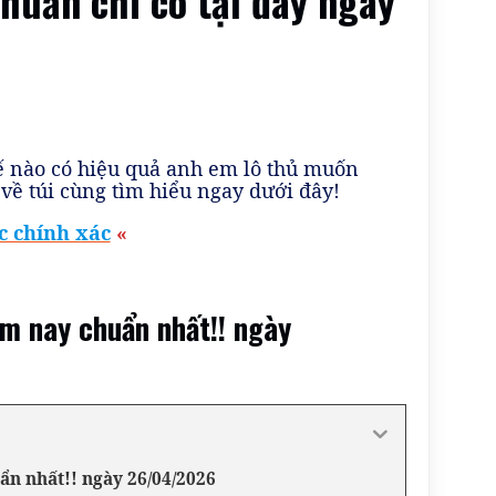
huẩn chỉ có tại đây ngày
 nào có hiệu quả anh em lô thủ muốn
về túi cùng tìm hiểu ngay dưới đây!
c chính xác
«
ôm nay chuẩn nhất!! ngày
ẩn nhất!! ngày 26/04/2026