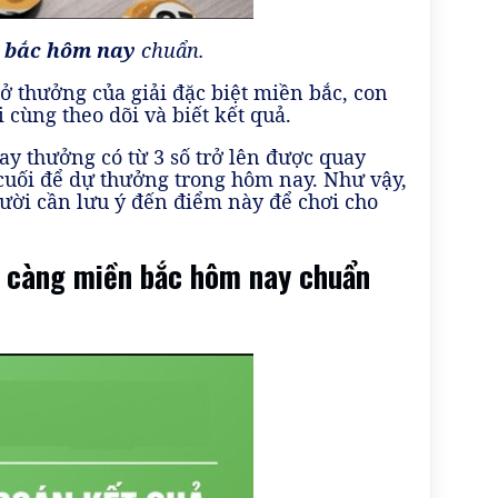
 bắc hôm nay
chuẩn.
ở thưởng của giải đặc biệt miền bắc, con
cùng theo dõi và biết kết quả.
uay thưởng có từ 3 số trở lên được quay
 cuối để dự thưởng trong hôm nay. Như vậy,
gười cần lưu ý đến điểm này để chơi cho
ba càng miền bắc hôm nay chuẩn