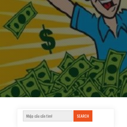
SEARCH