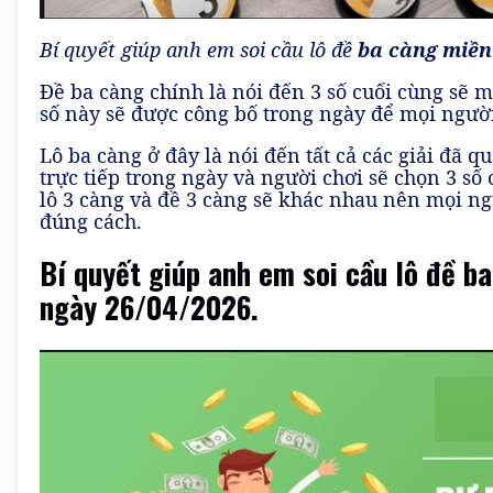
Bí quyết giúp anh em soi cầu lô đề
ba càng miền
Đề ba càng chính là nói đến 3 số cuối cùng sẽ m
số này sẽ được công bố trong ngày để mọi người 
Lô ba càng ở đây là nói đến tất cả các giải đã q
trực tiếp trong ngày và người chơi sẽ chọn 3 số
lô 3 càng và đề 3 càng sẽ khác nhau nên mọi n
đúng cách.
Bí quyết giúp anh em soi cầu lô đề 
ngày 26/04/2026.